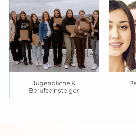
was will ich
• Wer bin ich und
• B
• Berufswahlcoaching
•
Berufseinstieg und
•
Nächs
nach
Orientierung
Her
Ausbildung oder Studium
Jugendliche &
Be
Berufseinsteiger