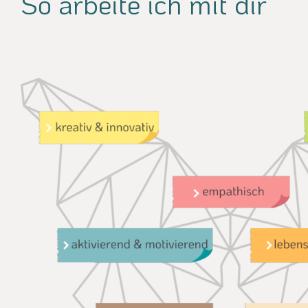
So arbeite ich mit dir
kreativ & innovativ
empathisch
aktivierend & motivierend
lebens