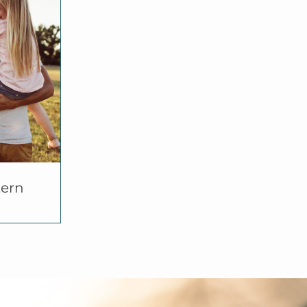
tieg
arkeit
ign
•
tern