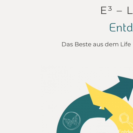
E³ – 
Entd
Das Beste aus dem
Lif