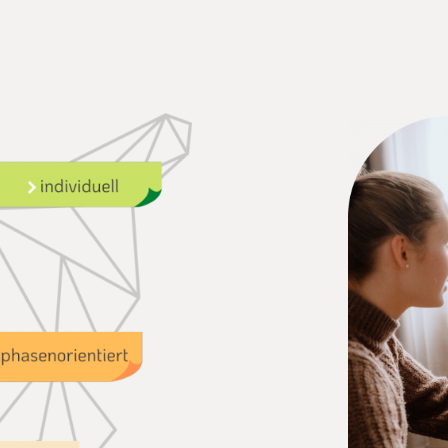
individuell
phasenorientiert