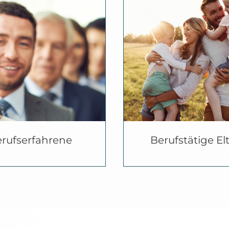
erufliche Klarheit
nach
• Wiedereins
 Neuorientierung
Elternzeit
ter Karriereschritt
•
Beruf und
• Vereinb
ausforderungen,
•
Familie
Konflikte
ee
Family Life Des
rufserfahrene
Berufstätige El